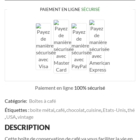
PAIEMENT EN LIGNE
SÉCURISÉ
Paiement en ligne
100% sécurisé
Catégorie:
Boîtes à café
Étiquettes :
boite métal
,
café
,
chocolat
,
cuisine
,
Etats-Unis
,
thé
,
USA
,
vintage
DESCRIPTION
Cette boîte de conservation de café va vous faciliter la vie en