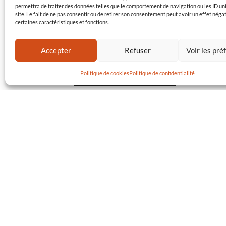
permettra de traiter des données telles que le comportement de navigation ou les ID un
site. Le fait de ne pas consentir ou de retirer son consentement peut avoir un effet négat
certaines caractéristiques et fonctions.
LE COMPTOIR ORIGINAL
Accepter
Refuser
Voir les pr
5 bis rue du Moulin 86580 Vouneuil-sous-Biard -
France
Politique de cookies
Politique de confidentialité
Email:
nicolas@lecomptoiroriginal.fr