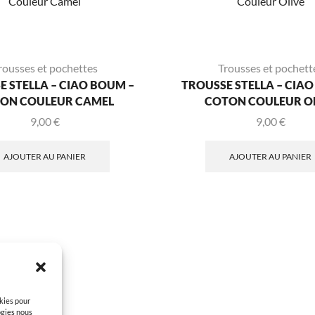
rousses et pochettes
Trousses et pochett
 STELLA – CIAO BOUM –
TROUSSE STELLA – CIAO
ON COULEUR CAMEL
COTON COULEUR O
9,00
€
9,00
€
AJOUTER AU PANIER
AJOUTER AU PANIER
okies pour
ogies nous