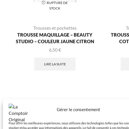
RUPTURE DE
STOCK
Trousses et pochettes
T
TROUSSE MAQUILLAGE – BEAUTY
TROUSSE
STUDIO – COULEUR JAUNE CITRON
COT
6,50
€
LIRE LA SUITE
Gérer le consentement
Pour offrir les meilleures expériences, nous utilisons des technologies telles que les co
stocker et/ou accéder aux informations des appareils. Le fait de consentir à ces technol