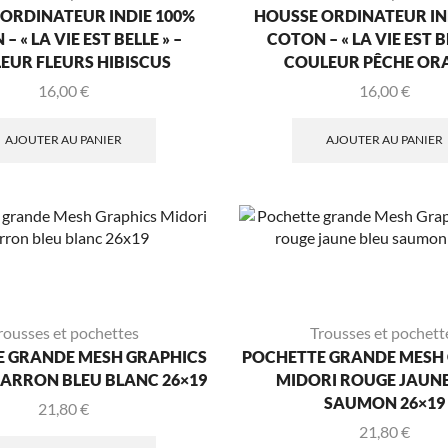
ORDINATEUR INDIE 100%
HOUSSE ORDINATEUR IN
– « LA VIE EST BELLE » –
COTON – « LA VIE EST BE
EUR FLEURS HIBISCUS
COULEUR PÊCHE OR
16,00
€
16,00
€
AJOUTER AU PANIER
AJOUTER AU PANIER
rousses et pochettes
Trousses et pochett
 GRANDE MESH GRAPHICS
POCHETTE GRANDE MESH
ARRON BLEU BLANC 26×19
MIDORI ROUGE JAUNE
SAUMON 26×19
21,80
€
21,80
€